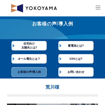
コ
ナ
ン
ビ
テ
ゲ
ン
ー
ツ
シ
へ
ョ
ス
ン
キ
に
ッ
移
荒川様
プ
動
お客様の声/導入例
最
2022年11月16日
2022年12月23日
終
更
新
日
時
住宅向け
蓄電池とは?
:
太陽光とは?
オール電化とは？
V2Hとは?
お客様の声/導入例
お問い合わせ
荒川様