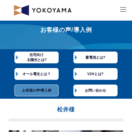
コ
ナ
ン
ビ
テ
ゲ
ン
ー
ツ
シ
へ
ョ
ス
ン
キ
に
ッ
移
松井様
プ
動
お客様の声/導入例
最
2022年11月15日
2022年12月23日
終
更
新
日
時
住宅向け
蓄電池とは?
:
太陽光とは?
オール電化とは？
V2Hとは?
お客様の声/導入例
お問い合わせ
松井様