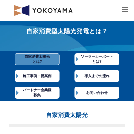
コ
ナ
ン
ビ
テ
ゲ
ン
ー
ツ
シ
へ
ョ
ス
ン
キ
に
ッ
移
プ
動
自家消費型太陽光発電とは？
自家消費太陽光
ソーラーカーポート
とは?
とは?
施工事例・提案例
導入までの流れ
パートナー企業様
お問い合わせ
募集
自家消費太陽光