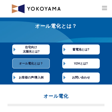
コ
ナ
ン
ビ
テ
ゲ
ン
ー
ツ
シ
へ
ョ
ス
ン
キ
に
ッ
移
プ
動
オール電化とは？
住宅向け
蓄電池とは?
太陽光とは?
オール電化とは？
V2Hとは?
お客様の声/導入例
お問い合わせ
オール電化