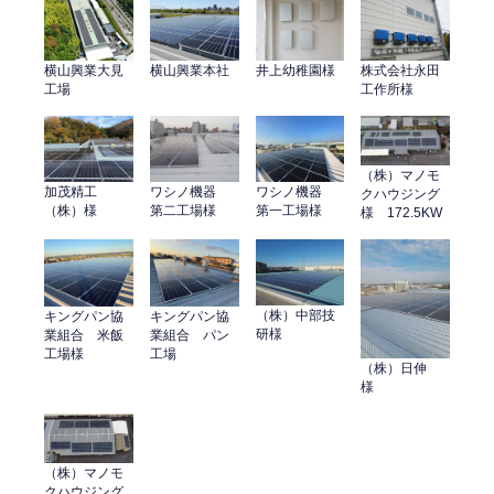
横山興業大見
横山興業本社
井上幼稚園様
株式会社永田
工場
工作所様
（株）マノモ
加茂精工
ワシノ機器
ワシノ機器
クハウジング
（株）様
第二工場様
第一工場様
様 172.5KW
（株）中部技
キングパン協
キングパン協
研様
業組合 米飯
業組合 パン
工場様
工場
（株）日伸
様
（株）マノモ
クハウジング