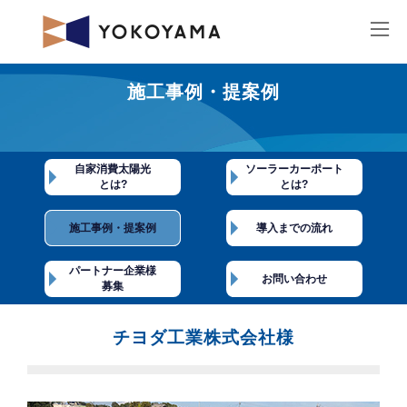
コ
ナ
ン
ビ
テ
ゲ
ン
ー
ツ
シ
へ
ョ
ス
ン
キ
に
ッ
移
チヨダ工業株式会社様
プ
動
施工事例・提案例
最
2022年11月21日
2022年12月23日
終
更
新
日
時
自家消費太陽光
ソーラーカーポート
:
とは?
とは?
施工事例・提案例
導入までの流れ
パートナー企業様
お問い合わせ
募集
チヨダ工業株式会社様