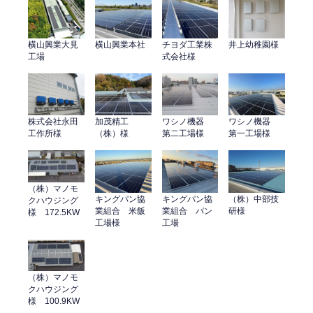
横山興業大見
横山興業本社
チヨダ工業株
井上幼稚園様
工場
式会社様
株式会社永田
加茂精工
ワシノ機器
ワシノ機器
工作所様
（株）様
第二工場様
第一工場様
（株）マノモ
（株）中部技
キングパン協
キングパン協
クハウジング
研様
業組合 米飯
業組合 パン
様 172.5KW
工場様
工場
（株）マノモ
クハウジング
様 100.9KW