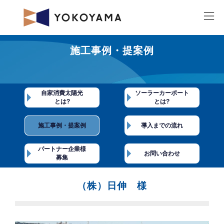
コ
ナ
ン
ビ
テ
ゲ
ン
ー
ツ
シ
へ
ョ
ス
ン
キ
に
ッ
移
（株）日伸 様
プ
動
施工事例・提案例
最
2023年10月19日
2023年10月19日
終
更
新
日
時
自家消費太陽光
ソーラーカーポート
:
とは?
とは?
施工事例・提案例
導入までの流れ
パートナー企業様
お問い合わせ
募集
（株）日伸 様